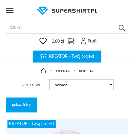
Profil
0.00 zł
KREATOR - Twój projekt
/
OFERTA
/
KOBIETA
SORTUJ WG:
pokaż filtry
KREATOR - Twój projekt