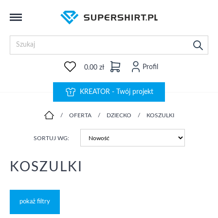
Profil
0.00 zł
KREATOR - Twój projekt
/
OFERTA
/
DZIECKO
/
KOSZULKI
SORTUJ WG:
KOSZULKI
pokaż filtry