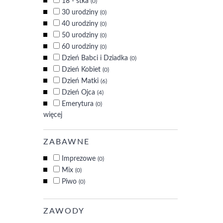
18 - stka
(0)
30 urodziny
(0)
40 urodziny
(0)
50 urodziny
(0)
60 urodziny
(0)
Dzień Babci i Dziadka
(0)
Dzień Kobiet
(0)
Dzień Matki
(6)
Dzień Ojca
(4)
Emerytura
(0)
więcej
ZABAWNE
Imprezowe
(0)
Mix
(0)
Piwo
(0)
ZAWODY