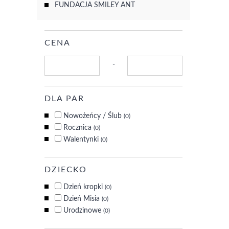
FUNDACJA SMILEY ANT
CENA
-
DLA PAR
Nowożeńcy / Ślub
(0)
Rocznica
(0)
Walentynki
(0)
DZIECKO
Dzień kropki
(0)
Dzień Misia
(0)
Urodzinowe
(0)