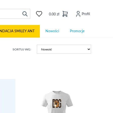
Profil
0.00 zł
NDACJA SMILEY ANT
Nowości
Promocje
SORTUJ WG: