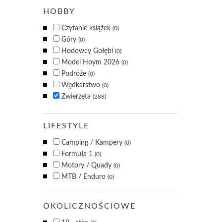
HOBBY
Czytanie książek
(0)
Góry
(0)
Hodowcy Gołębi
(0)
Model Hoym 2026
(0)
Podróże
(0)
Wędkarstwo
(0)
Zwierzęta
(288)
LIFESTYLE
Camping / Kampery
(0)
Formuła 1
(0)
Motory / Quady
(0)
MTB / Enduro
(0)
OKOLICZNOŚCIOWE