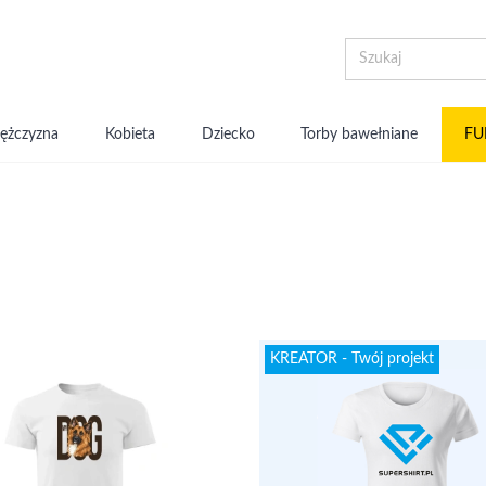
ężczyzna
Kobieta
Dziecko
Torby bawełniane
FU
KREATOR - Twój projekt