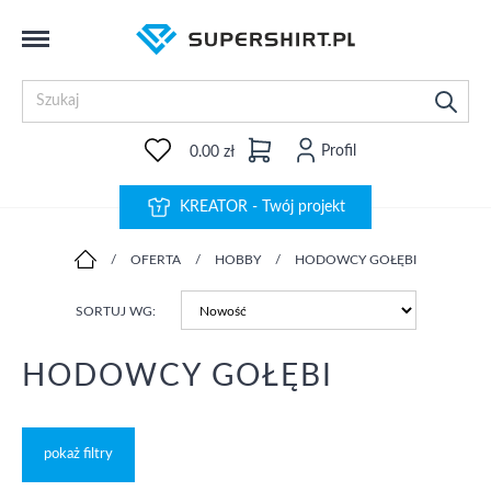
Profil
0.00 zł
KREATOR - Twój projekt
/
OFERTA
/
HOBBY
/
HODOWCY GOŁĘBI
SORTUJ WG:
HODOWCY GOŁĘBI
pokaż filtry