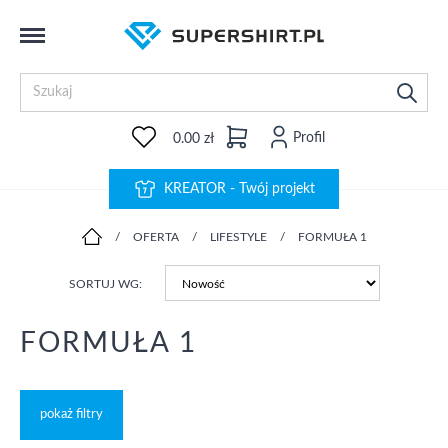
Profil
0.00 zł
KREATOR - Twój projekt
/
OFERTA
/
LIFESTYLE
/
FORMUŁA 1
SORTUJ WG:
FORMUŁA 1
pokaż filtry