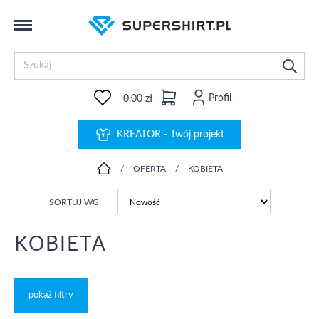
Profil
0.00 zł
KREATOR - Twój projekt
/
OFERTA
/
KOBIETA
SORTUJ WG:
KOBIETA
pokaż filtry