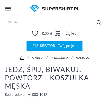
Profil
0.00 zł
KREATOR - Twój projekt
/
OFERTA
/
MĘŻCZYZNA
/
KOSZULKI
JEDZ, ŚPIJ, BIWAKUJ.
POWTÓRZ - KOSZULKA
MĘSKA
Kod produktu: M_003_1012