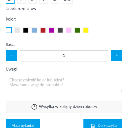
XS
S
M
L
XL
XXL
Tabela rozmiarów
Kolor:
Ilość:
-
+
Uwagi:
Wysyłka w kolejny dzień roboczy
Masz pytania?
Do koszyka