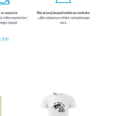
z w suszarce
Nie prasuj bezpośrednio po nadruku
bi rollercoasterów i
...albo zobaczysz efekt roztopionego
nego ciepła!
sera
k TY!