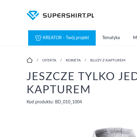
KREATOR - Twój projekt
Tematyka
M
/
OFERTA
/
KOBIETA
/
BLUZY Z KAPTUREM
JESZCZE TYLKO JE
KAPTUREM
Kod produktu: BD_010_1004