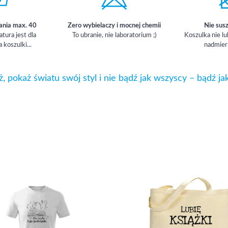
ania max. 40
Zero wybielaczy i mocnej chemii
Nie sus
ura jest dla
To ubranie, nie laboratorium ;)
Koszulka nie lu
a koszulki...
nadmier
ż, pokaż światu swój styl i nie bądź jak wszyscy – bądź ja