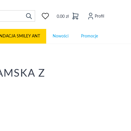
Profil
0.00 zł
NDACJA SMILEY ANT
Nowości
Promocje
DAMSKA Z