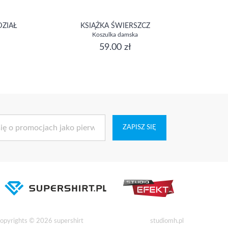
DZIAŁ
KSIĄŻKA ŚWIERSZCZ
Koszulka damska
59.00 zł
ZAPISZ SIĘ
opyrights © 2026 supershirt
studiomh.pl