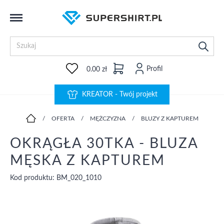
Profil
0.00 zł
KREATOR - Twój projekt
/
OFERTA
/
MĘŻCZYZNA
/
BLUZY Z KAPTUREM
OKRĄGŁA 30TKA - BLUZA
MĘSKA Z KAPTUREM
Kod produktu: BM_020_1010