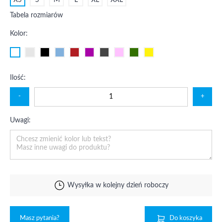
XS
S
M
L
XL
XXL
Tabela rozmiarów
Kolor:
Ilość:
-
+
Uwagi:
Wysyłka w kolejny dzień roboczy
Masz pytania?
Do koszyka