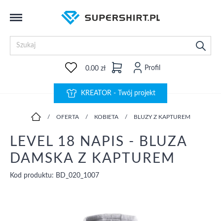
Profil
0.00 zł
KREATOR - Twój projekt
/
OFERTA
/
KOBIETA
/
BLUZY Z KAPTUREM
LEVEL 18 NAPIS - BLUZA
DAMSKA Z KAPTUREM
Kod produktu: BD_020_1007