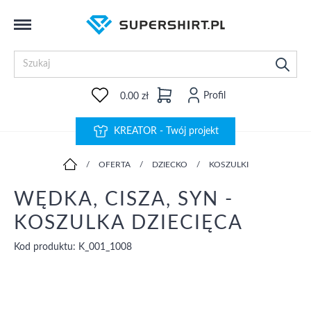
Profil
0.00 zł
KREATOR - Twój projekt
/
OFERTA
/
DZIECKO
/
KOSZULKI
WĘDKA, CISZA, SYN -
KOSZULKA DZIECIĘCA
Kod produktu: K_001_1008