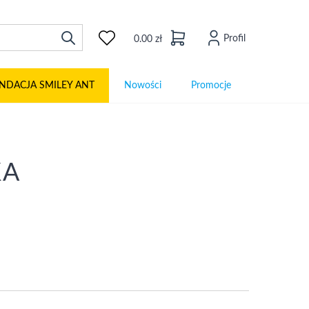
Profil
0.00 zł
NDACJA SMILEY ANT
Nowości
Promocje
KA