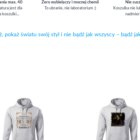
ania max. 40
Zero wybielaczy i mocnej chemii
Nie sus
ura jest dla
To ubranie, nie laboratorium ;)
Koszulka nie lu
a koszulki...
nadmier
ż, pokaż światu swój styl i nie bądź jak wszyscy – bądź ja