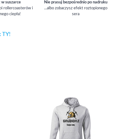
z w suszarce
Nie prasuj bezpośrednio po nadruku
bi rollercoasterów i
...albo zobaczysz efekt roztopionego
nego ciepła!
sera
k TY!