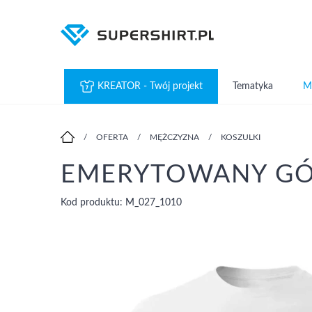
KREATOR - Twój projekt
Tematyka
M
/
OFERTA
/
MĘŻCZYZNA
/
KOSZULKI
EMERYTOWANY GÓR
Kod produktu: M_027_1010