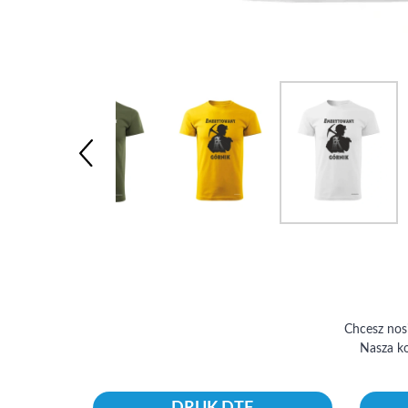
Chcesz nos
Nasza ko
DRUK DTF