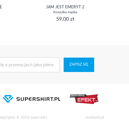
E
JAM JEST EMERYT 2
Koszulka męska
59.00 zł
ZAPISZ SIĘ
opyrights © 2026 supershirt
studiomh.pl