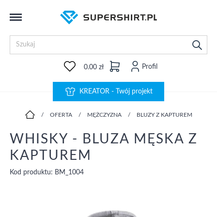
Profil
0.00 zł
KREATOR - Twój projekt
/
OFERTA
/
MĘŻCZYZNA
/
BLUZY Z KAPTUREM
WHISKY - BLUZA MĘSKA Z
KAPTUREM
Kod produktu: BM_1004