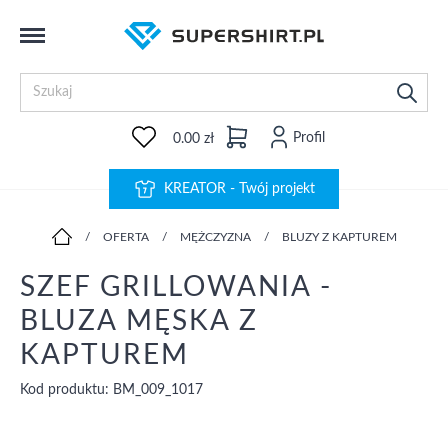
Profil
0.00 zł
KREATOR - Twój projekt
/
OFERTA
/
MĘŻCZYZNA
/
BLUZY Z KAPTUREM
SZEF GRILLOWANIA -
BLUZA MĘSKA Z
KAPTUREM
Kod produktu: BM_009_1017