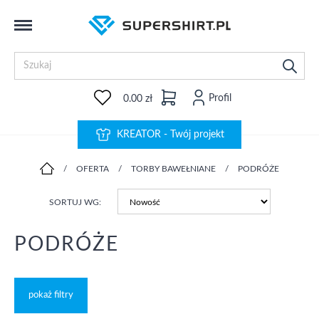
Profil
0.00 zł
KREATOR - Twój projekt
/
OFERTA
/
TORBY BAWEŁNIANE
/
PODRÓŻE
SORTUJ WG:
PODRÓŻE
pokaż filtry