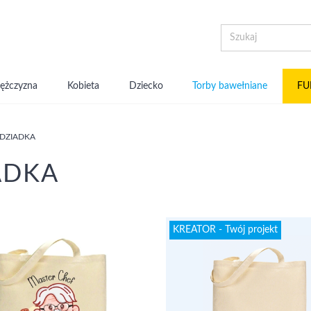
ężczyzna
Kobieta
Dziecko
Torby bawełniane
FU
 DZIADKA
IADKA
KREATOR - Twój projekt