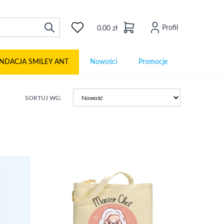
Profil
0.00 zł
NDACJA SMILEY ANT
Nowości
Promocje
SORTUJ WG: