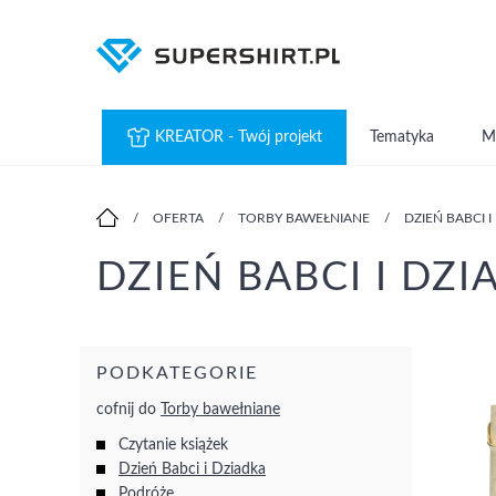
KREATOR - Twój projekt
Tematyka
M
/
OFERTA
/
TORBY BAWEŁNIANE
/
DZIEŃ BABCI I
DZIEŃ BABCI I DZ
PODKATEGORIE
cofnij do
Torby bawełniane
Czytanie książek
Dzień Babci i Dziadka
Podróże