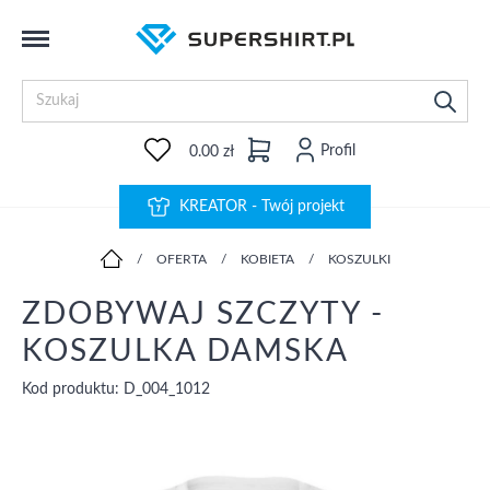
Profil
0.00 zł
KREATOR - Twój projekt
/
OFERTA
/
KOBIETA
/
KOSZULKI
ZDOBYWAJ SZCZYTY -
KOSZULKA DAMSKA
Kod produktu: D_004_1012