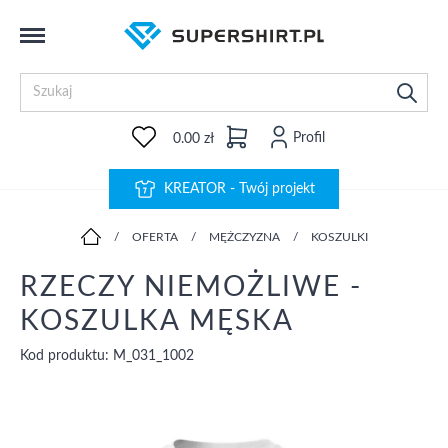
Profil
0.00 zł
KREATOR - Twój projekt
/
OFERTA
/
MĘŻCZYZNA
/
KOSZULKI
RZECZY NIEMOŻLIWE -
KOSZULKA MĘSKA
Kod produktu: M_031_1002