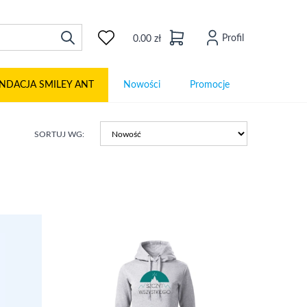
Profil
0.00 zł
NDACJA SMILEY ANT
Nowości
Promocje
SORTUJ WG: