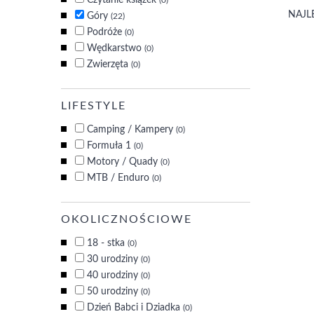
Czytanie książek
(0)
NAJL
Góry
(22)
Podróże
(0)
Wędkarstwo
(0)
Zwierzęta
(0)
LIFESTYLE
Camping / Kampery
(0)
Formuła 1
(0)
Motory / Quady
(0)
MTB / Enduro
(0)
OKOLICZNOŚCIOWE
18 - stka
(0)
30 urodziny
(0)
40 urodziny
(0)
50 urodziny
(0)
Dzień Babci i Dziadka
(0)