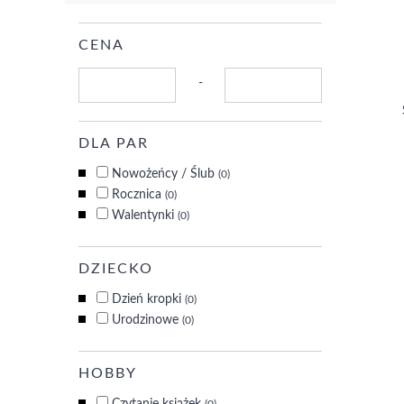
CENA
-
DLA PAR
Nowożeńcy / Ślub
(0)
Rocznica
(0)
Walentynki
(0)
DZIECKO
Dzień kropki
(0)
Urodzinowe
(0)
HOBBY