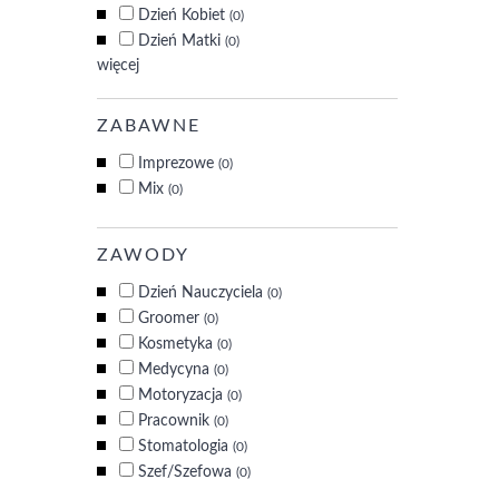
Dzień Kobiet
(0)
Dzień Matki
(0)
więcej
ZABAWNE
Imprezowe
(0)
Mix
(0)
ZAWODY
Dzień Nauczyciela
(0)
Groomer
(0)
Kosmetyka
(0)
Medycyna
(0)
Motoryzacja
(0)
Pracownik
(0)
Stomatologia
(0)
Szef/Szefowa
(0)