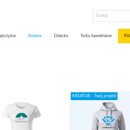
ężczyzna
Kobieta
Dziecko
Torby bawełniane
FU
KREATOR - Twój projekt