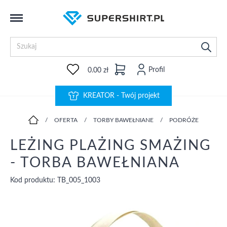
Profil
0.00 zł
KREATOR - Twój projekt
/
OFERTA
/
TORBY BAWEŁNIANE
/
PODRÓŻE
LEŻING PLAŻING SMAŻING
- TORBA BAWEŁNIANA
Kod produktu: TB_005_1003