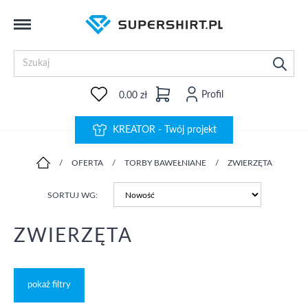
Profil
0.00 zł
KREATOR - Twój projekt
/
OFERTA
/
TORBY BAWEŁNIANE
/
ZWIERZĘTA
SORTUJ WG:
ZWIERZĘTA
pokaż filtry